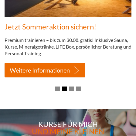
Jetzt Sommeraktion sichern!
U
Premium trainieren – bis zum 30.08. gratis! Inklusive Sauna,
Ab
Kurse, Mineralgetränke, LIFE Box, persönlicher Beratung und
ta
Personal Training.
Weitere Informationen
KURSE FÜR MICH
UND MEINE KLEINEN